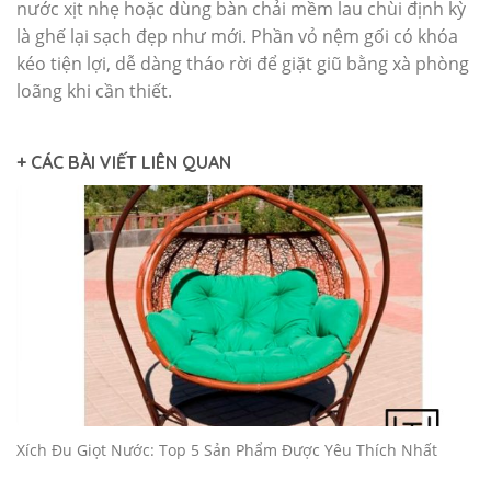
nước xịt nhẹ hoặc dùng bàn chải mềm lau chùi định kỳ
là ghế lại sạch đẹp như mới. Phần vỏ nệm gối có khóa
kéo tiện lợi, dễ dàng tháo rời để giặt giũ bằng xà phòng
loãng khi cần thiết.
+ CÁC BÀI VIẾT LIÊN QUAN
t
Giới Thiệu Các Mẫu Xích Đu Đẹp Thương Hiệu Minh Thy
Furniture Từ Trang xichdu.com