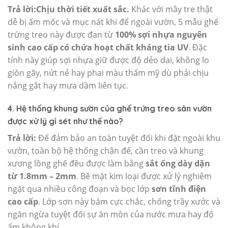
Trả lời:
Chịu thời tiết xuất sắc.
Khác với mây tre thật
dễ bị ẩm mốc và mục nát khi để ngoài vườn, 5 mẫu ghế
trứng treo này được đan từ
100% sợi nhựa nguyên
sinh cao cấp có chứa hoạt chất kháng tia UV
. Đặc
tính này giúp sợi nhựa giữ được độ dẻo dai, không lo
giòn gãy, nứt nẻ hay phai màu thẩm mỹ dù phải chịu
nắng gắt hay mưa dầm liên tục.
4. Hệ thống khung sườn của ghế trứng treo sân vườn
được xử lý gỉ sét như thế nào?
Trả lời:
Để đảm bảo an toàn tuyệt đối khi đặt ngoài khu
vườn, toàn bộ hệ thống chân đế, cần treo và khung
xương lồng ghế đều được làm bằng
sắt ống dày dặn
từ 1.8mm – 2mm
. Bề mặt kim loại được xử lý nghiêm
ngặt qua nhiều công đoạn và bọc lớp
sơn tĩnh điện
cao cấp
. Lớp sơn này bám cực chắc, chống trầy xước và
ngăn ngừa tuyệt đối sự ăn mòn của nước mưa hay độ
ẩm không khí.