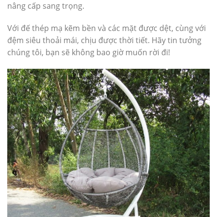
nâng cấp sang trọng.
Với đế thép mạ kẽm bền và các mặt được dệt, cùng với
đệm siêu thoải mái, chịu được thời tiết. Hãy tin tưởng
chúng tôi, bạn sẽ không bao giờ muốn rời đi!