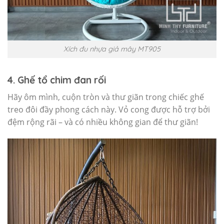
Xích đu nhựa giả mây MT905
4. Ghế tổ chim đan rối
Hãy ôm mình, cuộn tròn và thư giãn trong chiếc ghế
treo đôi đầy phong cách này. Vỏ cong được hỗ trợ bởi
đệm rộng rãi – và có nhiều không gian để thư giãn!