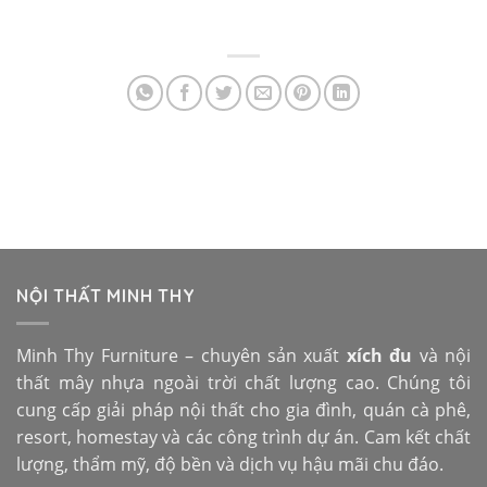
NỘI THẤT MINH THY
Minh Thy Furniture – chuyên sản xuất
xích đu
và nội
thất mây nhựa ngoài trời chất lượng cao. Chúng tôi
cung cấp giải pháp nội thất cho gia đình, quán cà phê,
resort, homestay và các công trình dự án. Cam kết chất
lượng, thẩm mỹ, độ bền và dịch vụ hậu mãi chu đáo.