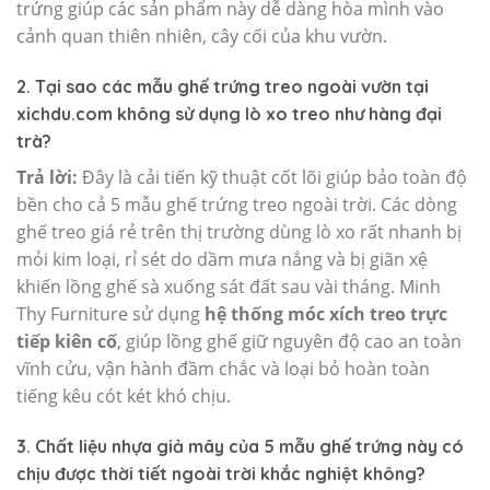
trứng giúp các sản phẩm này dễ dàng hòa mình vào
cảnh quan thiên nhiên, cây cối của khu vườn.
2. Tại sao các mẫu ghế trứng treo ngoài vườn tại
xichdu.com không sử dụng lò xo treo như hàng đại
trà?
Trả lời:
Đây là cải tiến kỹ thuật cốt lõi giúp bảo toàn độ
bền cho cả 5 mẫu ghế trứng treo ngoài trời. Các dòng
ghế treo giá rẻ trên thị trường dùng lò xo rất nhanh bị
mỏi kim loại, rỉ sét do dầm mưa nắng và bị giãn xệ
khiến lồng ghế sà xuống sát đất sau vài tháng. Minh
Thy Furniture sử dụng
hệ thống móc xích treo trực
tiếp kiên cố
, giúp lồng ghế giữ nguyên độ cao an toàn
vĩnh cửu, vận hành đầm chắc và loại bỏ hoàn toàn
tiếng kêu cót két khó chịu.
3. Chất liệu nhựa giả mây của 5 mẫu ghế trứng này có
chịu được thời tiết ngoài trời khắc nghiệt không?