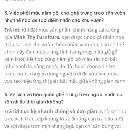
5. Việc phối màu nệm gối cho ghế trứng treo sân vườn
như thế nào để tạo điểm nhấn cho khu vườn?
Trả lời:
Khi đặt mua sản phẩm chính hãng tại xưởng
của
Minh Thy Furniture
, bạn được tự do cá nhân hóa
màu sắc. Để khu vườn thêm phần xinh xắn, bạn có thể
chọn dây đan màu trung tính (vàng mây, nâu giả gỗ,
xám khói) kết hợp cùng nệm gối có màu sắc nổi bật
(như xanh lá, vàng nghệ, đỏ đô) hoặc chọn vỏ nệm
trượt nước chuyên dụng ngoài trời để vừa bền màu,
vừa tạo hiệu ứng thị giác bắt mắt giữa không gian xanh.
6. Vệ sinh và bảo quản ghế trứng treo ngoài vườn có
tốn nhiều thời gian không?
Trả lời:
Cực kỳ nhanh chóng và đơn giản.
Nhờ kết cấu
treo xích trực tiếp không lò xo (không cần tra dầu mỡ)
và sợi nhựa trơn mịn kháng bụi, bạn chỉ cần dùng vòi