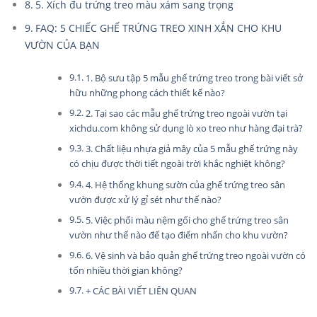
5. Xích đu trứng treo màu xám sang trọng
FAQ: 5 CHIẾC GHẾ TRỨNG TREO XINH XẮN CHO KHU
VƯỜN CỦA BẠN
1. Bộ sưu tập 5 mẫu ghế trứng treo trong bài viết sở
hữu những phong cách thiết kế nào?
2. Tại sao các mẫu ghế trứng treo ngoài vườn tại
xichdu.com không sử dụng lò xo treo như hàng đại trà?
3. Chất liệu nhựa giả mây của 5 mẫu ghế trứng này
có chịu được thời tiết ngoài trời khắc nghiệt không?
4. Hệ thống khung sườn của ghế trứng treo sân
vườn được xử lý gỉ sét như thế nào?
5. Việc phối màu nệm gối cho ghế trứng treo sân
vườn như thế nào để tạo điểm nhấn cho khu vườn?
6. Vệ sinh và bảo quản ghế trứng treo ngoài vườn có
tốn nhiều thời gian không?
+ CÁC BÀI VIẾT LIÊN QUAN