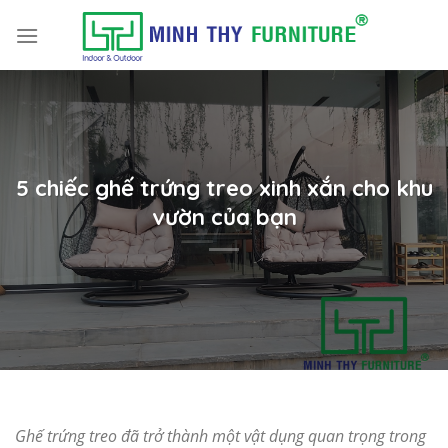
Skip
to
content
5 chiếc ghế trứng treo xinh xắn cho khu
vườn của bạn
Ghế trứng treo đã trở thành một vật dụng quan trọng trong