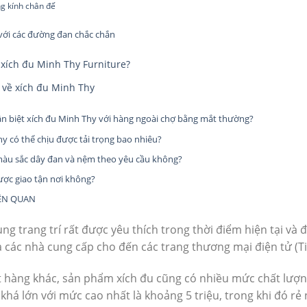
g kính chân đế
 với các đường đan chắc chắn
 xích đu Minh Thy Furniture?
 về xích đu Minh Thy
ân biệt xích đu Minh Thy với hàng ngoài chợ bằng mắt thường?
hy có thể chịu được tải trọng bao nhiêu?
 màu sắc dây đan và nệm theo yêu cầu không?
ược giao tận nơi không?
IÊN QUAN
ụng trang trí rất được yêu thích trong thời điểm hiện tại và 
a các nhà cung cấp cho đến các trang thương mại điện tử (Ti
 hàng khác, sản phẩm xích đu cũng có nhiều mức chất lượn
há lớn với mức cao nhất là khoảng 5 triệu, trong khi đó rẻ 