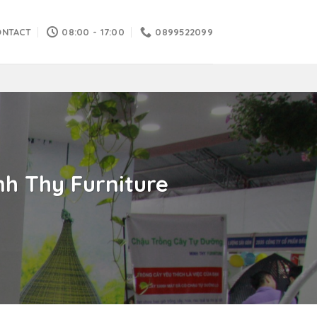
ONTACT
08:00 - 17:00
0899522099
nh Thy Furniture