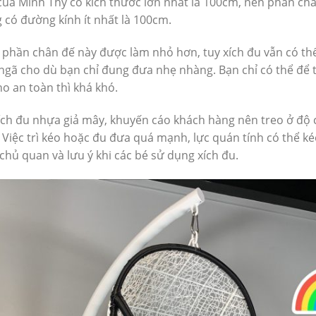
 của Minh Thy có kích thước lớn nhất là 100cm, nên phần c
có đường kính ít nhất là 100cm.
c phần chân đế này được làm nhỏ hơn, tuy xích đu vẫn có 
bị ngã cho dù bạn chỉ đung đưa nhẹ nhàng. Bạn chỉ có thể để
o an toàn thì khá khó.
xích đu nhựa giả mây, khuyến cáo khách hàng nên treo ở độ
 Việc trì kéo hoặc đu đưa quá mạnh, lực quán tính có thể kéo
hủ quan và lưu ý khi các bé sử dụng xích đu.