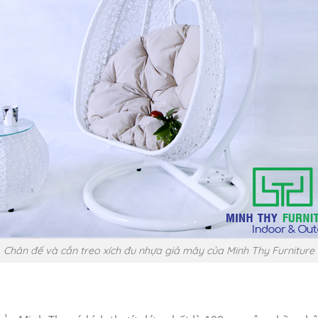
Chân đế và cần treo xích đu nhựa giả mây của Minh Thy Furniture