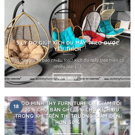
5 LÝ DO GIÚP XÍCH ĐU MÂY TREO ĐƯỢC
YÊU THÍCH
Xích đu treo có bao nhiêu loại? Xích đu mây treo hiện có
nhiều loại [...]
READ MORE
LÝ DO MINH THY FURNITURE CHỈ GIẢM TỐI
18
ĐA 20% CHO BÀN GHẾ, 5% CHO XÍCH ĐU
TRONG KHI TRÊN THỊ TRƯỜNG GIẢM ĐẾN
HƠN 50%