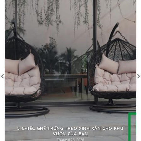
5 CHIẾC GHẾ TRỨNG TREO XINH XẮN CHO KHU
VƯỜN CỦA BẠN
Tháng 6 26, 2026