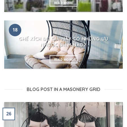
READ MORE
18
GHẾ XÍCH ĐU GIẢ MÂY CÓ NHỮNG ƯU
NHƯỢC ĐIỂM NÀO?
READ MORE
BLOG POST IN A MASONERY GRID
26