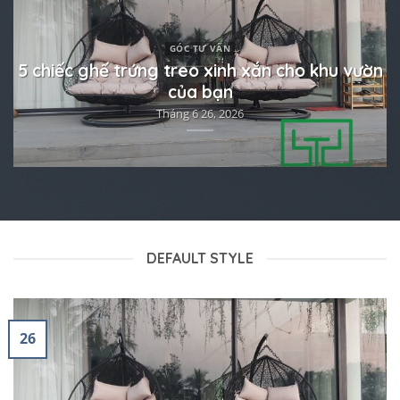
GÓC TƯ VẤN
iả
5 chiếc ghế trứng treo xinh xắn cho khu vườn
của bạn
Tháng 6 26, 2026
DEFAULT STYLE
26