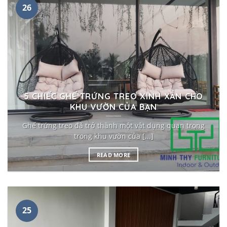
26
5 CHIẾC GHẾ TRỨNG TREO XINH XẮN CHO
KHU VƯỜN CỦA BẠN
Ghế trứng treo đã trở thành một vật dụng quan trọng
trong khu vườn của [...]
READ MORE
25