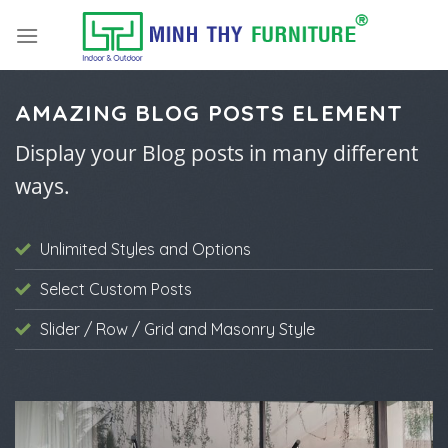
Skip
to
content
AMAZING BLOG POSTS ELEMENT
Display your Blog posts in many different
ways.
Unlimited Styles and Options
Select Custom Posts
Slider / Row / Grid and Masonry Style