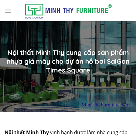
Skip
to
content
Nội thất Minh Thy cung cấp sản phẩm
nhựa giả mây cho dự án hồ bơi SaiGon
Times Square
Nội thất Minh Thy
vinh hạnh được làm nhà cung cấp