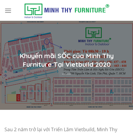
Skip
to
content
Khuyến mãi SỐC của Minh Thy
Furniture Tại Vietbuild 2020
Sau 2 năm trở lại với Triển Lãm Vietbuild, Minh Thy