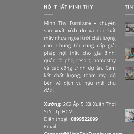
NỘI THẤT MINH THY
TIN
Minh Thy Furniture – chuyên
sản xuất
xích đu
và nội thất
mây nhựa ngoài trời chất lượng
cao. Chúng tôi cung cấp giải
pháp nội thất cho gia đình,
quán cà phê, resort, homestay
và các công trình dự án. Cam
kết chất lượng, thẩm mỹ, độ
bền và dịch vụ hậu mãi chu
đáo.
Xưởng:
2C2 Ấp 5, Xã Xuân Thới
Sơn, Tp.HCM
Điện thoại :
0899522099
Email:
Contact@MinhThyFurniture.com