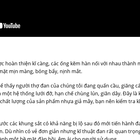
c hoàn thiện kĩ càng, các ống kẽm hàn nối với nhau thành 
mặt mịn màng, bóng bẩy, nịnh mắt.
ể thấy người thợ đan của chúng tôi đang quấn cầu, giăng c
n một hệ thống lưới đỡ, hạn chế chùng lún, giãn dây. Đây là
h chất lượng của sản phẩm nhựa giả mây, bạn nên kiểm tra k
rước các khung sắt có khả năng bị lộ sau đó mới tiến hành 
. Dù nhìn có vẻ đơn giản nhưng kĩ thuật đan rất quan trọn
thành một bề mặt đàn hồi, êm ái cho người sử dụng.