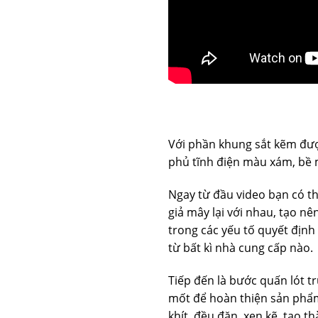
Với phần khung sắt kẽm đượ
phủ tĩnh điện màu xám, bề 
Ngay từ đầu video bạn có th
giả mây lại với nhau, tạo nê
trong các yếu tố quyết địn
từ bất kì nhà cung cấp nào.
Tiếp đến là bước quấn lót t
mốt để hoàn thiện sản phẩm
khít, đều đặn, xen kẽ, tạo 