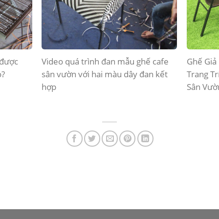
m nắng
Đan thủ công ghế mây nhựa khung
Minh Th
nhôm nhìn đơn giản chứ không dễ
ghế nhô
ven biể