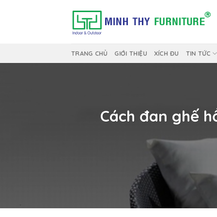
Skip
to
content
TRANG CHỦ
GIỚI THIỆU
XÍCH ĐU
TIN TỨC
Cách đan ghế h