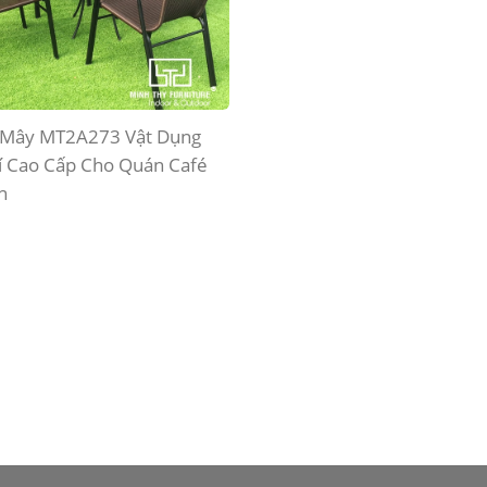
y sản xuất hơn 1000 bộ bàn
Sự khác biệt của ghế quầy b
m ốp đá mosaic cho resorts
cổ điển Minh Thy Furniture
n