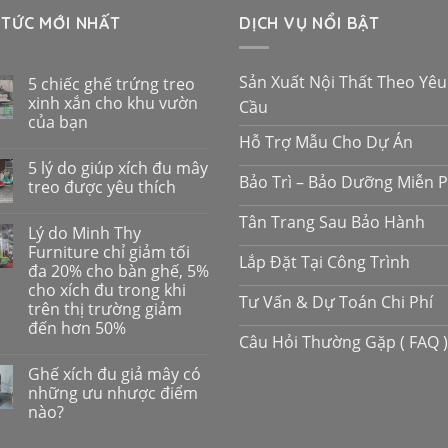
 TỨC MỚI NHẤT
DỊCH VỤ NỔI BẬT
Sản Xuất Nội Thất Theo Yêu
5 chiếc ghế trứng treo
xinh xắn cho khu vườn
Cầu
của bạn
Hỗ Trợ Mẫu Cho Dự Án
5 lý do giúp xích đu mây
Bảo Trì – Bảo Dưỡng Miễn P
treo được yêu thích
Tân Trang Sau Bảo Hành
Lý do Minh Thy
Furniture chỉ giảm tối
Lắp Đặt Tại Công Trình
đa 20% cho bàn ghế, 5%
cho xích đu trong khi
Tư Vấn & Dự Toán Chi Phí
trên thị trường giảm
đến hơn 50%
Câu Hỏi Thường Gặp ( FAQ )
Ghế xích đu giả mây có
những ưu nhược điểm
nào?