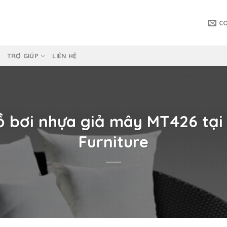
C
TRỢ GIÚP
LIÊN HỆ
ồ bơi nhựa giả mây MT426 tại
Furniture