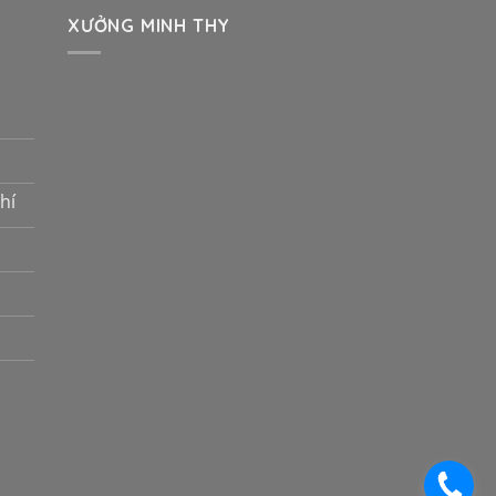
XƯỞNG MINH THY
hí
.