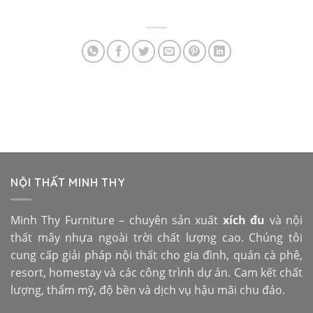
NỘI THẤT MINH THY
Minh Thy Furniture – chuyên sản xuất
xích đu
và nội
thất mây nhựa ngoài trời chất lượng cao. Chúng tôi
cung cấp giải pháp nội thất cho gia đình, quán cà phê,
resort, homestay và các công trình dự án. Cam kết chất
lượng, thẩm mỹ, độ bền và dịch vụ hậu mãi chu đáo.