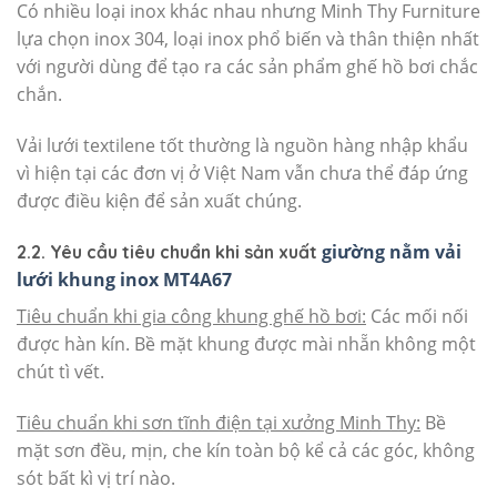
Có nhiều loại inox khác nhau nhưng Minh Thy Furniture
lựa chọn inox 304, loại inox phổ biến và thân thiện nhất
với người dùng để tạo ra các sản phẩm ghế hồ bơi chắc
chắn.
Vải lưới textilene tốt thường là nguồn hàng nhập khẩu
vì hiện tại các đơn vị ở Việt Nam vẫn chưa thể đáp ứng
được điều kiện để sản xuất chúng.
giường nằm vải
2.2. Yêu cầu tiêu chuẩn khi sản xuất
lưới khung inox MT4A67
Tiêu chuẩn khi gia công khung ghế hồ bơi:
Các mối nối
được hàn kín. Bề mặt khung được mài nhẵn không một
chút tì vết.
Tiêu chuẩn khi sơn tĩnh điện tại xưởng Minh Thy:
Bề
mặt sơn đều, mịn, che kín toàn bộ kể cả các góc, không
sót bất kì vị trí nào.