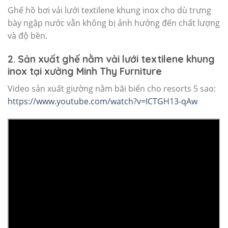
Ghế hồ bơi vải lưới textilene khung inox cho dù trưng
bày ngập nước vẫn không bị ảnh hưởng đến chất lượng
và độ bền.
2. Sản xuất ghế nằm vải lưới textilene khung
inox tại xưởng Minh Thy Furniture
Video sản xuất giường nằm bãi biển cho resorts 5 sao:
https://www.youtube.com/watch?v=ICTGH13-qAw