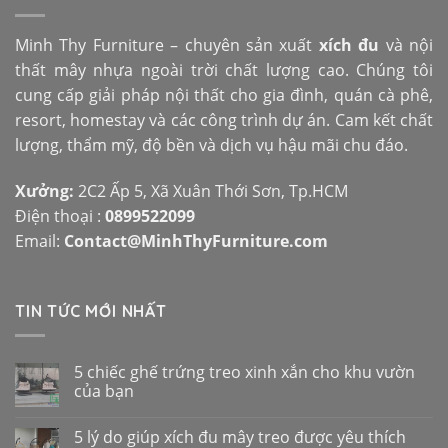
Minh Thy Furniture – chuyên sản xuất
xích đu
và nội
thất mây nhựa ngoài trời chất lượng cao. Chúng tôi
cung cấp giải pháp nội thất cho gia đình, quán cà phê,
resort, homestay và các công trình dự án. Cam kết chất
lượng, thẩm mỹ, độ bền và dịch vụ hậu mãi chu đáo.
Xưởng:
2C2 Ấp 5, Xã Xuân Thới Sơn, Tp.HCM
Điện thoại :
0899522099
Email:
Contact@MinhThyFurniture.com
TIN TỨC MỚI NHẤT
5 chiếc ghế trứng treo xinh xắn cho khu vườn
của bạn
5 lý do giúp xích đu mây treo được yêu thích