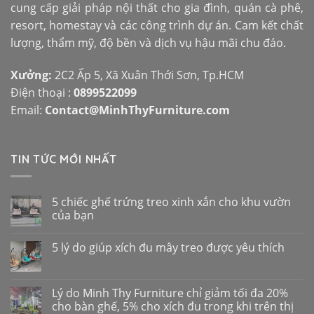
cung cấp giải pháp nội thất cho gia đình, quán cà phê,
resort, homestay và các công trình dự án. Cam kết chất
lượng, thẩm mỹ, độ bền và dịch vụ hậu mãi chu đáo.
Xưởng:
2C2 Ấp 5, Xã Xuân Thới Sơn, Tp.HCM
Điện thoại :
0899522099
Email:
Contact@MinhThyFurniture.com
TIN TỨC MỚI NHẤT
5 chiếc ghế trứng treo xinh xắn cho khu vườn
của bạn
5 lý do giúp xích đu mây treo được yêu thích
Lý do Minh Thy Furniture chỉ giảm tối đa 20%
cho bàn ghế, 5% cho xích đu trong khi trên thị